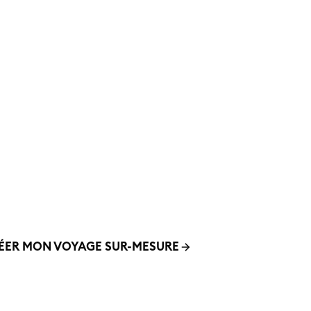
us rêvez d’un voyage uniqu
Créons-le ensemble.
quipe vous accompagne pour imaginer le voyage qui vous r
nt – adapté à vos envies, à votre budget, et en harmonie a
valeurs.
ÉER MON VOYAGE SUR-MESURE
01 42 70 8