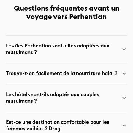
Questions fréquentes avant un
voyage vers Perhentian
Les îles Perhentian sont-elles adaptées aux
musulmans ?
Oui. Les îles Perhentian sont l’une des destinations les
Trouve-t-on facilement de la nourriture halal ?
plus muslim-friendly de Malaisie. La population locale est
majoritairement musulmane, l’ambiance est calme,
✔️ Oui, très facilement. La majorité des restaurants sont
naturelle et respectueuse.
Les hôtels sont-ils adaptés aux couples
halal Cuisine locale, poissons et fruits de mer Options
musulmans ?
végétariennes disponibles
Oui. Chalets et resorts calmes et discrets Possibilité de
Est-ce une destination confortable pour les
bungalows isolés Peu ou pas de nightlife Ambiance
femmes voilées ? Drag