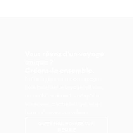
Vous rêvez d'un voyage
unique ?
Créons-le ensemble.
Notre équipe vous accompagne
pour imaginer le voyage qui vous
ressemble vraiment – adapté à
vos envies, à votre budget, et en
harmonie avec vos valeurs.
CREER MON VOYAGE SUR-
MESURE