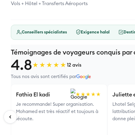
Vols + Hôtel + Transferts Aéroports
Conseillers spécialistes
Exigence halal
Destin
Témoignages de voyageurs conquis par c
4.8
★★★★★
12 avis
Tous nos avis sont certifiés par
Fathia El kadi
Juliette
★★★★★
Je recommande! Super organisation.
Lhotel Sel
Mohamed est très réactif et toujours à
lattributi
lécoute.
donne plei