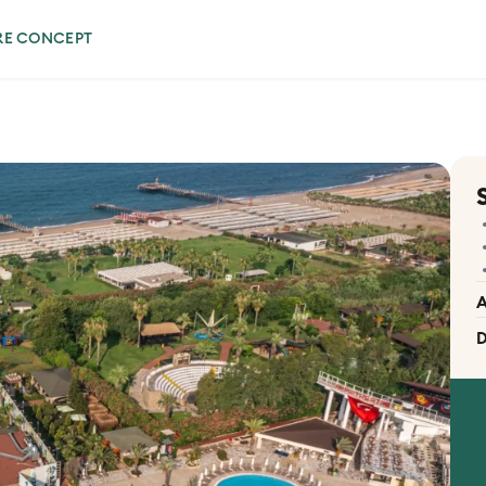
RE CONCEPT
A
D