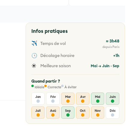
Infos pratiques
≈ 3h48
✈️
Temps de vol
depuis Paris
🕓
Décalage horaire
+1h
☀️
Meilleure saison
Mai → Juin · Sep
Quand partir ?
Idéale
Correcte
À éviter
Jan
Fév
Mar
Avr
Mai
Juin
Juil
Aoû
Sep
Oct
Nov
Déc