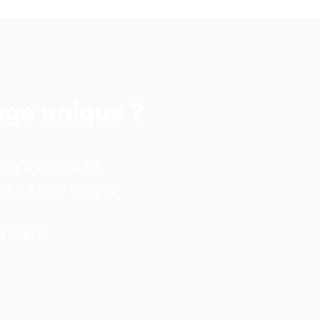
age unique ?
.
er le voyage qui
ies, à votre budget,
42 70 89 74