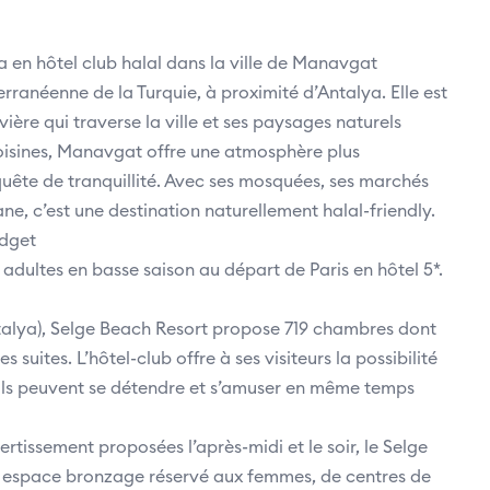
a en hôtel club halal dans la ville de Manavgat
erranéenne de la Turquie, à proximité d’Antalya. Elle est
ière qui traverse la ville et ses paysages naturels
voisines, Manavgat offre une atmosphère plus
 quête de tranquillité. Avec ses mosquées, ses marchés
e, c’est une destination naturellement halal-friendly.
udget
2 adultes en basse saison au départ de Paris en hôtel 5*.
talya), Selge Beach Resort propose 719 chambres dont
suites. L’hôtel-club offre à ses visiteurs la possibilité
 ils peuvent se détendre et s’amuser en même temps
rtissement proposées l’après-midi et le soir, le Selge
n espace bronzage réservé aux femmes, de centres de