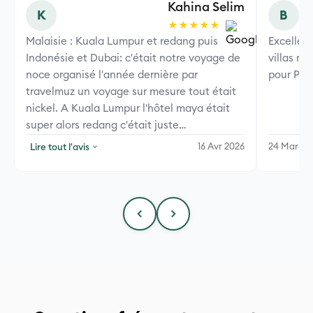
Kahina Selim
K
B
★★★★★
Malaisie : Kuala Lumpur et redang puis
Excellen
Indonésie et Dubai: c'était notre voyage de
villas m
noce organisé l'année dernière par
pour Phu
travelmuz un voyage sur mesure tout était
nickel. A Kuala Lumpur l'hôtel maya était
super alors redang c'était juste
paradisiaque machaAllah le personnel était
Lire tout l'avis
16 Avr 2026
24 Mar 20
super accueillant. En Indonésie on avait pris
une villa à Bali c'était aussi super et enfin le
sofitel en face du burj Khalifa à Dubai
c'était le top. Les transferts étaient tous
organisés aucun soucis. Un voyage
inoubliable et surtout un grand merci à
travelmuz avec qui on continuera de partir
inchaAllah