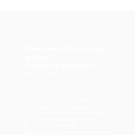
Vous rêvez d'un voyage
unique ?
Créons-le ensemble.
Notre équipe vous accompagne
pour imaginer le voyage qui vous
ressemble vraiment – adapté à
vos envies, à votre budget, et en
harmonie avec vos valeurs.
CREER MON VOYAGE SUR-
MESURE