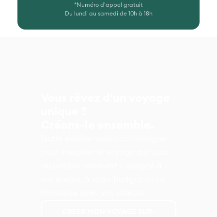
*Numéro d'appel gratuit
Du lundi au samedi de 10h à 18h
Vous rêvez d'un voyage
unique ?
Créons-le ensemble.
Notre équipe vous accompagne
pour imaginer le voyage qui vous
ressemble vraiment – adapté à
vos envies, à votre budget, et en
harmonie avec vos valeurs.
CRÉER MON VOYAGE SUR-