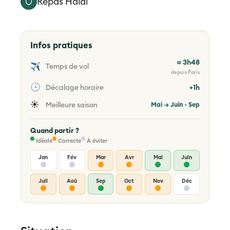
Repas Halal
Infos pratiques
≈ 3h48
✈️
Temps de vol
depuis Paris
🕓
Décalage horaire
+1h
☀️
Meilleure saison
Mai → Juin · Sep
Quand partir ?
Idéale
Correcte
À éviter
Jan
Fév
Mar
Avr
Mai
Juin
Juil
Aoû
Sep
Oct
Nov
Déc