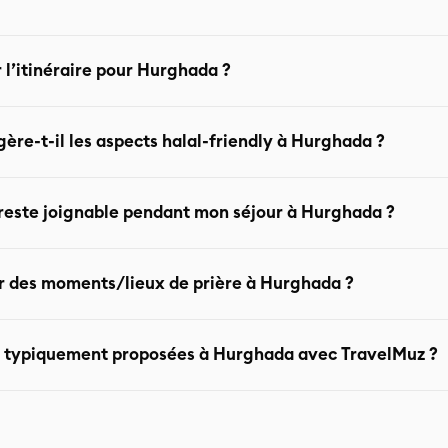
 l’itinéraire pour Hurghada ?
 sont modulables selon vos envies, votre budget et vos besoins (p
e-t-il les aspects halal-friendly à Hurghada ?
ont conçus pour respecter vos valeurs : Hébergements sans alc
 reste joignable pendant mon séjour à Hurghada ?
restaurants halal
 généralement une assistance 24h/24 pendant le voyage pour 
ver des moments/lieux de prière à Hurghada ?
ination touristique populaire, offre des mosquées et des espac
nt typiquement proposées à Hurghada avec TravelMuz ?
enter vers les meilleurs emplacements dans votre itinéraire si n
ouvez profiter de : Plongée & snorkeling dans la mer Rouge Excu
rnées culturelles et détente (Les types de tours peuvent être in