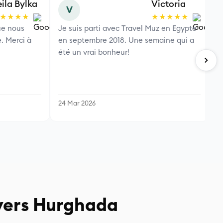
eila Bylka
Victoria
V
★★★★
★★★★★
ue nous
Je suis parti avec Travel Muz en Egypte
J
. Merci à
en septembre 2018. Une semaine qui a
n
été un vrai bonheur!
f
24 Mar 2026
2
vers Hurghada