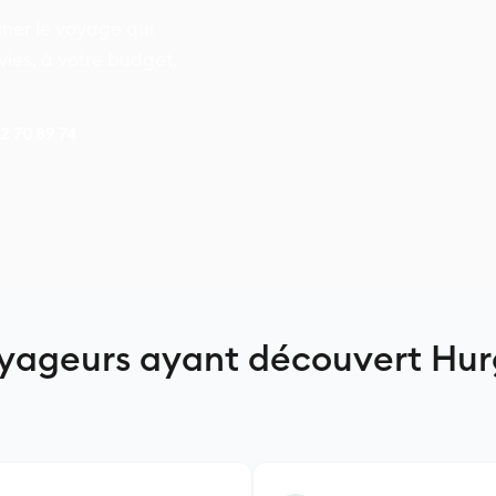
er le voyage qui
ies, à votre budget,
42 70 89 74
oyageurs ayant découvert Hu