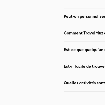
Peut-on personnaliser
Oui, tous les itinéraires
Comment TravelMuz gèr
aventures en mer, etc.).
Les voyages TravelMuz s
Est-ce que quelqu’un
Repas halal ou choix de 
Oui — TravelMuz propose
Est-il facile de trou
d’aide.
Hurghada, étant une dest
Quelles activités so
; TravelMuz peut vous ori
Selon vos envies, vous p
Safari dans le désert Jou