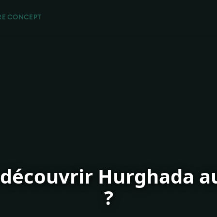
RE CONCEPT
 découvrir Hurghada 
?