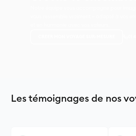
Notre équipe vous accompagne pour imagin
vous ressemble vraiment – adapté à vos env
et en harmonie avec vos valeurs.
01 
CREER MON VOYAGE SUR-MESURE
Les témoignages de nos v