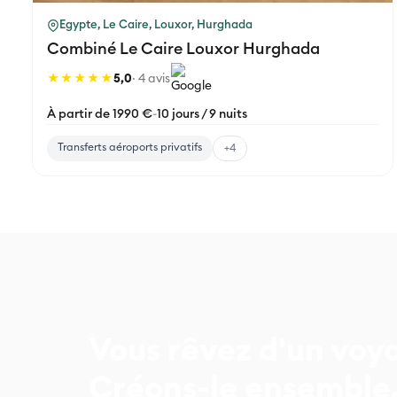
Egypte, Le Caire, Louxor, Hurghada
Combiné Le Caire Louxor Hurghada
★★★★★
5,0
· 4 avis
À partir de 1990 €
-
10 jours / 9 nuits
Transferts aéroports privatifs
+4
Vous rêvez d'un voy
Créons-le ensemble