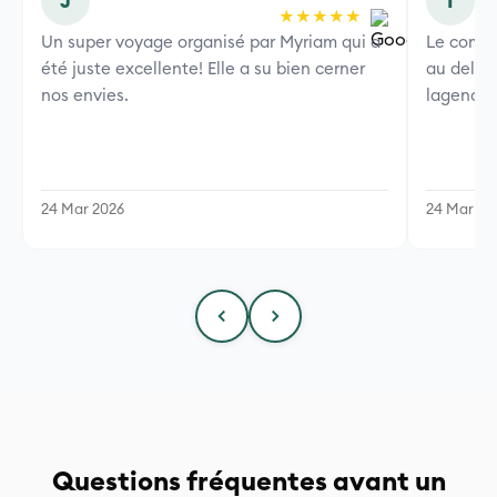
J
I
★★★★★
Un super voyage organisé par Myriam qui a
Le combi
été juste excellente! Elle a su bien cerner
au delà 
nos envies.
lagence 
24 Mar 2026
24 Mar 20
Questions fréquentes avant un