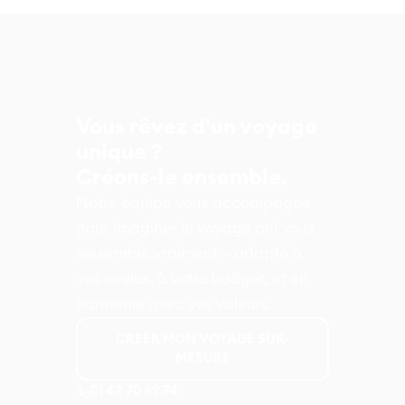
Vous rêvez d'un voyage
unique ?
Créons-le ensemble.
Notre équipe vous accompagne
pour imaginer le voyage qui vous
ressemble vraiment – adapté à
vos envies, à votre budget, et en
harmonie avec vos valeurs.
CREER MON VOYAGE SUR-
MESURE
01 42 70 89 74