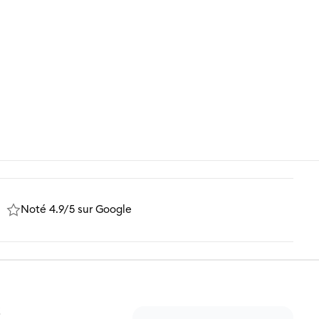
essemble
vec vos
9 74
Noté 4.9/5 sur Google
Z