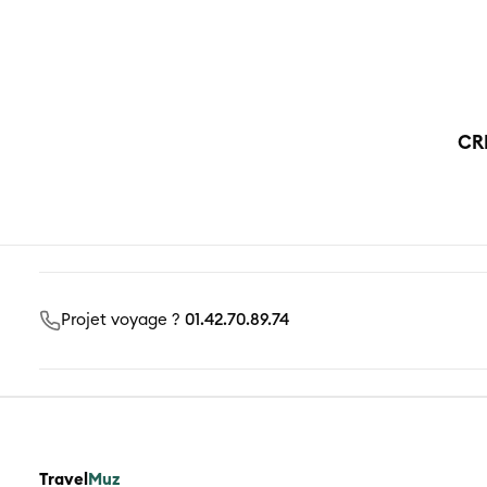
Notre é
vraime
CR
Projet voyage ?
01.42.70.89.74
Travel
Muz