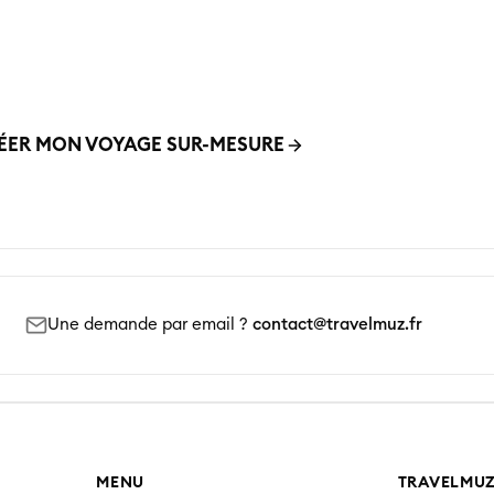
quipe vous accompagne pour imaginer le voyage qui vous r
nt – adapté à vos envies, à votre budget, et en harmonie a
valeurs.
ÉER MON VOYAGE SUR-MESURE
01 42 70 8
Une demande par email ?
contact@travelmuz.fr
MENU
TRAVELMU