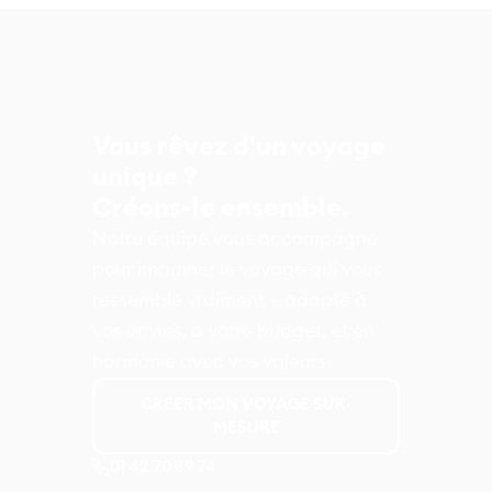
Vous rêvez d'un voyage
unique ?
Créons-le ensemble.
Notre équipe vous accompagne
pour imaginer le voyage qui vous
ressemble vraiment – adapté à
vos envies, à votre budget, et en
harmonie avec vos valeurs.
CREER MON VOYAGE SUR-
MESURE
01 42 70 89 74