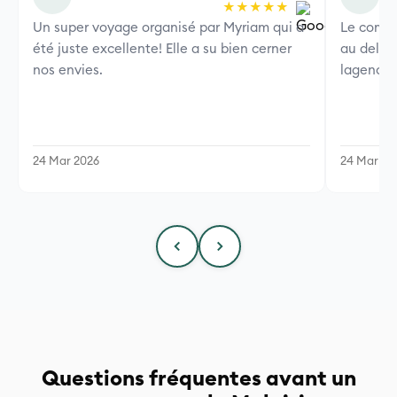
★★★★★
Un super voyage organisé par Myriam qui a
Le combi
été juste excellente! Elle a su bien cerner
au delà 
nos envies.
lagence 
24 Mar 2026
24 Mar 20
Questions fréquentes avant un