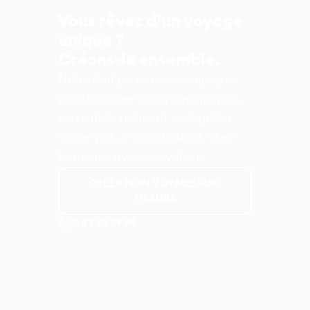
Vous rêvez d'un voyage
unique ?
Créons-le ensemble.
Notre équipe vous accompagne
pour imaginer le voyage qui vous
ressemble vraiment – adapté à
vos envies, à votre budget, et en
harmonie avec vos valeurs.
CREER MON VOYAGE SUR-
MESURE
01 42 70 89 74