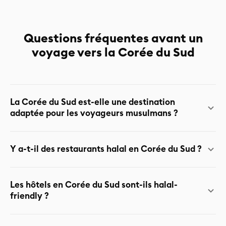
Questions fréquentes avant un
voyage vers la Corée du Sud
La Corée du Sud est-elle une destination
adaptée pour les voyageurs musulmans ?
Oui, c'est une destination halal friendly. La Corée du Sud
Y a-t-il des restaurants halal en Corée du Sud ?
développe activement le tourisme halal. On y trouve des
restaurants halal certifiés, des espaces de prière dans
Oui. On peut en trouver principalement à Séoul (Itaewon,
certains lieux touristiques, et beaucoup d’hôtels sans
Les hôtels en Corée du Sud sont-ils halal-
Myeongdong, Hongdae) et à Busan. TravelMuz vous
friendly ?
alcool ou qui peuvent retirer l’alcool de la chambre sur
fournit une liste de restaurants halal vérifiés, ainsi que
demande. TravelMuz vous guide vers les options les plus
des alternatives muslim-friendly (restaurants
adaptées.