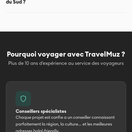
du Sud ?
c'est tout à fait légal : vous pouvez porter un hijab en
public. Vous pouvez susciter curiosité ou
questionnements, car beaucoup de Sud-Coréens
connaissent peu l’islam.
Pourquoi voyager avec TravelMuz ?
Plus de 10 ans d'expérience au service des voyageurs
Conseillers spécialistes
Chaque projet est confie a un conseiller connaissant
parfaitement la région, la culture... et les meilleures
adresses halal-friendly.