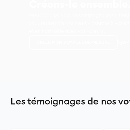
Créons-le ensemble
Notre équipe vous accompagne pour imagin
vous ressemble vraiment – adapté à vos env
et en harmonie avec vos valeurs.
01 
CREER MON VOYAGE SUR-MESURE
Les témoignages de nos v