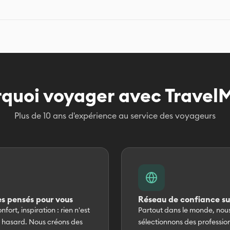
ançais : ➡️ Séjour sans visa jusqu’à 14 jours ➡️ Possibilité de visa
muz vérifie les conditions pour toi.
quoi voyager avec Travel
Plus de 10 ans d'expérience au service des voyageurs
s pensés pour vous
Réseau de confiance su
nfort, inspiration : rien n'est
Partout dans le monde, nou
u hasard. Nous créons des
sélectionnons des professio