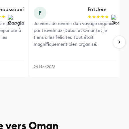
moussouvi
Fat Jem
F
★★
★★★★★
iam pour son
Je viens de revenir dun voyage organisé
N
 répondre à
par Travelmuz (Dubaï et Oman) et je
p
 les
tiens à les féliciter. Tout était
a
magnifiquement bien organisé.
l
act
p
p
24 Mar 2026
Oman. N
m
i
e
a
!
e vers Oman