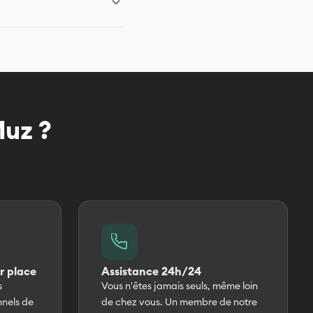
 à l’arrivée pour les
Muz ?
r place
Assistance 24h/24
s
Vous n'êtes jamais seuls, même loin
nnels de
de chez vous. Un membre de notre