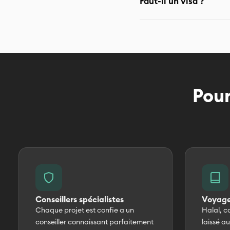
Faut-il un visa ?
(période khareef)
Pour les ressortissants fr
séjours plus longs Travel
Pour
Conseillers spécialistes
Voyage
Chaque projet est confie a un
Halal, co
conseiller connaissant parfaitement
laissé a