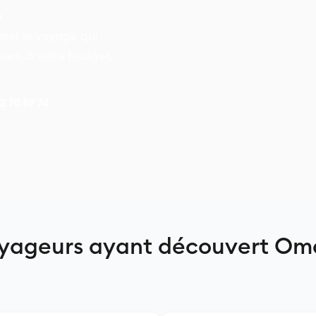
.
er le voyage qui
ies, à votre budget,
42 70 89 74
oyageurs ayant découvert O