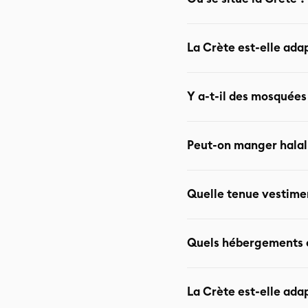
La Crète est la plus gran
La Crète est-elle ad
paysages : plages, montag
La Crète est une destina
Y a-t-il des mosquées
convient particulièreme
détente
Il n’y a pas de mosquées
Peut-on manger halal
ottomanes existent (souv
espaces privés
Il n’existe pas de restau
Quelle tenue vestime
végétarienne Plats à ba
Tenue pudique recommand
Quels hébergements c
avec piscine privée pour 
Options les plus adaptées
La Crète est-elle ad
Appart-hôtels pour les f