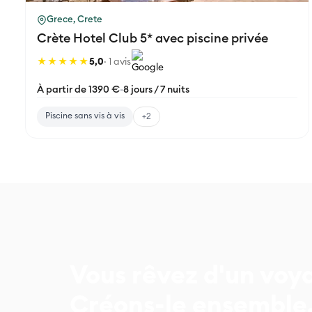
Grece, Crete
Crète Hotel Club 5* avec piscine privée
★★★★★
5,0
· 1 avis
À partir de 1390 €
-
8 jours / 7 nuits
Piscine sans vis à vis
+2
Vous rêvez d'un voy
Créons-le ensemble