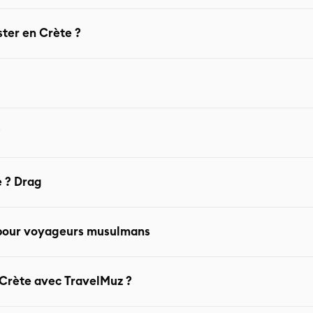
tion familiale : Grandes plages Activités nature Hébergements
ter en Crète ?
L’île est vaste, il est conseillé de se concentrer sur une régio
nissi Vieille ville de Chania Gorges de Samaria Excursions en ba
?
e que Santorin Bon rapport qualité/prix Villas très intéressante
Quand partir en Crète ? Drag
re – octobre : parfait Juillet – août : chaud et touristique Hiver
n pour voyageurs musulmans
sir le bon hébergement Prévoir des espaces privés pour la prière
a Crète avec TravelMuz ?