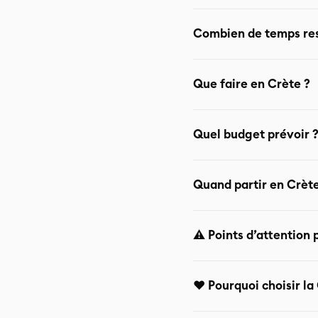
Oui, très bonne destina
Combien de temps res
tranquille
5 à 7 nuits recommandées 
Que faire en Crète ?
Rethymno)
Plages de Balos et Elafo
Quel budget prévoir 
traditionnels
Destination plus abordabl
Mai – juin : idéal Septemb
⚠️ Points d’attentio
infrastructures fermées
Anticiper les repas Choi
❤️ Pourquoi choisir l
plus de liberté