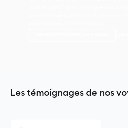
Notre équipe vous accompagne pour imagin
vous ressemble vraiment – adapté à vos env
et en harmonie avec vos valeurs.
01 
CREER MON VOYAGE SUR-MESURE
Les témoignages de nos vo