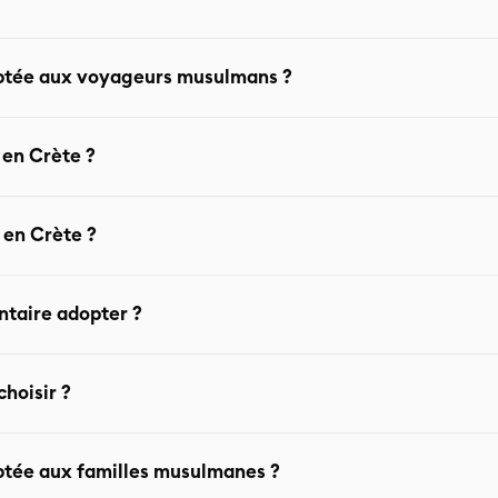
de île de Grèce, située au sud de la mer Égée. Elle offre une gr
aptée aux voyageurs musulmans ?
nes, villages traditionnels et sites historiques.
tion non musulmane, mais tout à fait accessible avec une bonne
 en Crète ?
nt : Aux familles musulmanes Aux couples Aux voyageurs recher
 actives pour la prière quotidienne. Cependant, certaines anc
 en Crète ?
ent transformées en musées). ➡️ La prière se fait généralement
rants halal certifiés sur l’île. Solutions recommandées : Poissons
ntaire adopter ?
se de légumes, fromages et œufs Hébergements avec kitchenet
ée Hijab accepté Les plages sont majoritairement mixtes ➡️ Pr
hoisir ?
plus d’intimité.
 : Villas privées Resorts avec espaces calmes Hôtels avec pisci
aptée aux familles musulmanes ?
amilles