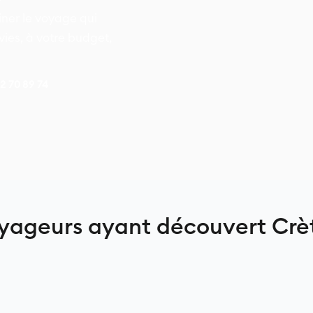
er le voyage qui
ies, à votre budget,
42 70 89 74
yageurs ayant découvert Crè