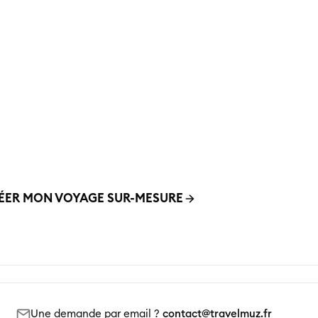
us rêvez d’un voyage uniqu
Créons-le ensemble.
quipe vous accompagne pour imaginer le voyage qui vous r
nt – adapté à vos envies, à votre budget, et en harmonie a
valeurs.
ÉER MON VOYAGE SUR-MESURE
01 42 70 8
Une demande par email ?
contact@travelmuz.fr