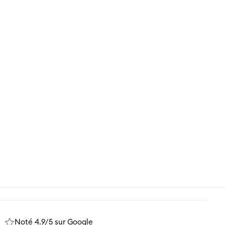
e ?
essemble
vec vos
9 74
Noté 4.9/5 sur Google