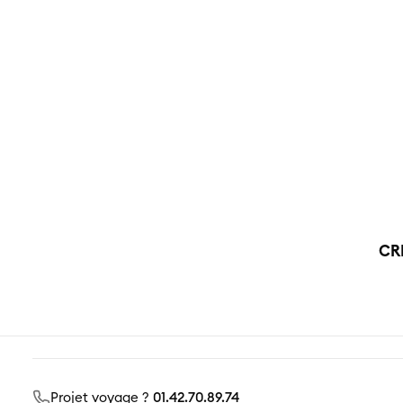
Vo
Notre é
vraime
CR
Projet voyage ?
01.42.70.89.74