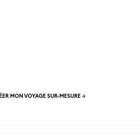
us rêvez d’un voyage uniqu
Créons-le ensemble.
quipe vous accompagne pour imaginer le voyage qui vous r
nt – adapté à vos envies, à votre budget, et en harmonie a
valeurs.
ÉER MON VOYAGE SUR-MESURE
01 42 70 8