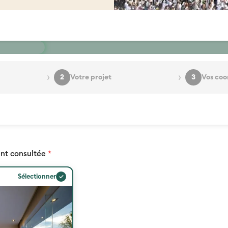
›
›
2
Votre projet
3
Vos coo
nt consultée
*
✓
Sélectionner