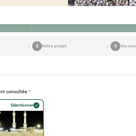
›
›
2
Votre projet
3
Vos coo
nt consultée
*
✓
Sélectionner