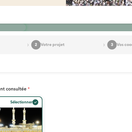
›
›
2
Votre projet
3
Vos coo
nt consultée
*
✓
Sélectionner