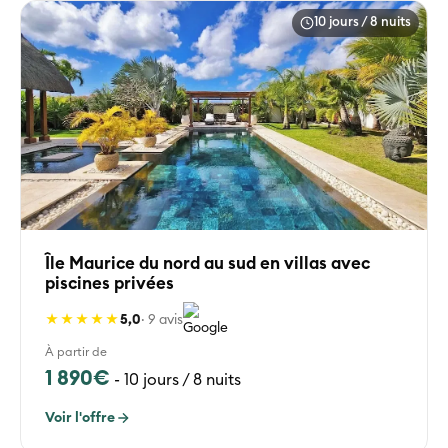
10 jours / 8 nuits
Île Maurice du nord au sud en villas avec
piscines privées
★★★★★
5,0
· 9 avis
À partir de
1 890€
-
10 jours / 8 nuits
Voir l'offre