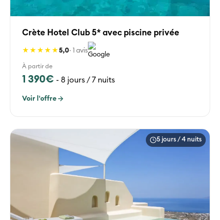
Crète Hotel Club 5* avec piscine privée
★★★★★
5,0
· 1 avis
À partir de
1 390€
-
8 jours / 7 nuits
Voir l'offre
5 jours / 4 nuits