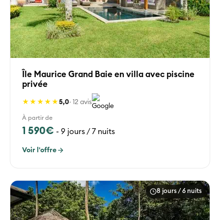
Île Maurice Grand Baie en villa avec piscine
privée
★★★★★
5,0
· 12 avis
À partir de
1 590€
-
9 jours / 7 nuits
Voir l'offre
8 jours / 6 nuits