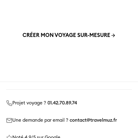
envies, à votre budget, et en harmonie avec vos
valeurs.
CRÉER MON VOYAGE SUR-MESURE
01 42 70 89 74
Projet voyage ?
01.42.70.89.74
Une demande par email ?
contact@travelmuz.fr
Noté 4.9/5 sur Google