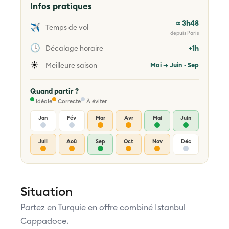
Infos pratiques
≈ 3h48
✈️
Temps de vol
depuis Paris
🕓
Décalage horaire
+1h
☀️
Meilleure saison
Mai → Juin · Sep
Quand partir ?
Idéale
Correcte
À éviter
Jan
Fév
Mar
Avr
Mai
Juin
Juil
Aoû
Sep
Oct
Nov
Déc
Situation
Partez en Turquie en offre combiné Istanbul
Cappadoce.