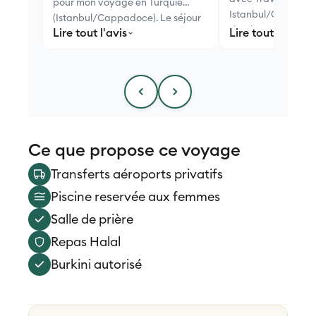
pour mon voyage en Turquie
Istanbul/Cappadoc
(Istanbul/Cappadoce). Le séjour
simplement merveil
Lire tout l'avis
Lire tout l'avis
sest merveilleusement bien
déroulé.
Ce que propose ce voyage
Transferts aéroports privatifs
Piscine reservée aux femmes
Salle de prière
Repas Halal
Burkini autorisé