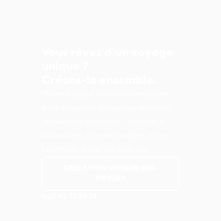
Vous rêvez d'un voyage
unique ?
Créons-le ensemble.
Notre équipe vous accompagne
pour imaginer le voyage qui vous
ressemble vraiment – adapté à
vos envies, à votre budget, et en
harmonie avec vos valeurs.
CRÉER MON VOYAGE SUR-
MESURE
01 42 70 89 74