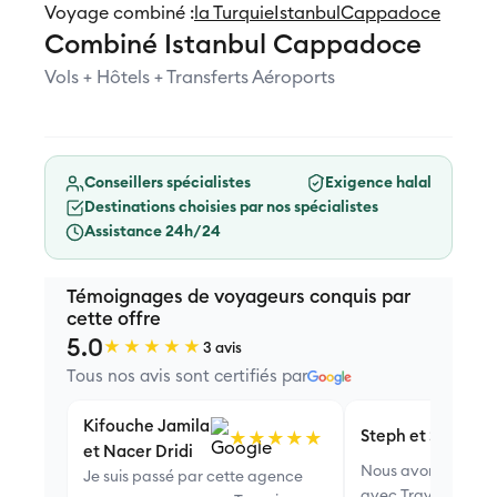
Voyage combiné :
la Turquie
Istanbul
Cappadoce
Combiné Istanbul Cappadoce
Vols + Hôtels + Transferts Aéroports
Conseillers spécialistes
Exigence halal
Destinations choisies par nos spécialistes
Assistance 24h/24
Témoignages de voyageurs conquis par
cette offre
5.0
★★★★★
3 avis
Tous nos avis sont certifiés par
Kifouche Jamila
Steph et Sam
★★★★★
et Nacer Dridi
Nous avons effect
Je suis passé par cette agence
avec TravelMuz,