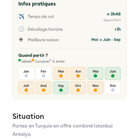
Infos pratiques
≈ 3h48
✈️
Temps de vol
depuis Paris
🕓
Décalage horaire
+1h
☀️
Meilleure saison
Mai → Juin · Sep
Quand partir ?
Idéale
Correcte
À éviter
Jan
Fév
Mar
Avr
Mai
Juin
Juil
Aoû
Sep
Oct
Nov
Déc
Situation
Partez en Turquie en offre combiné Istanbul
Antalya