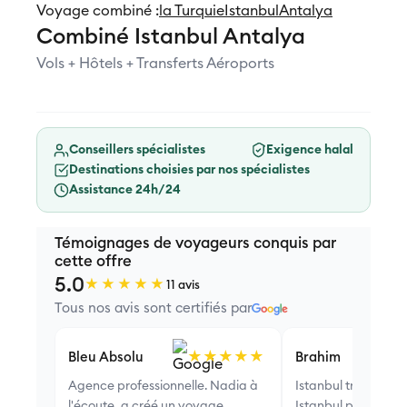
Voyage combiné :
la Turquie
Istanbul
Antalya
Combiné Istanbul Antalya
Vols + Hôtels + Transferts Aéroports
Conseillers spécialistes
Exigence halal
Destinations choisies par nos spécialistes
Assistance 24h/24
Témoignages de voyageurs conquis par
cette offre
5.0
★★★★★
11 avis
Tous nos avis sont certifiés par
★★★★★
Bleu Absolu
Brahim
Agence professionnelle. Nadia à
Istanbul très agréab
l'écoute, a créé un voyage
Istanbul puis 6 jour