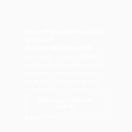
Vous rêvez d'un voyage
unique ?
Créons-le ensemble.
Notre équipe vous accompagne
pour imaginer le voyage qui vous
ressemble vraiment – adapté à
vos envies, à votre budget, et en
harmonie avec vos valeurs.
CRÉER MON VOYAGE SUR-
MESURE
01 42 70 89 74