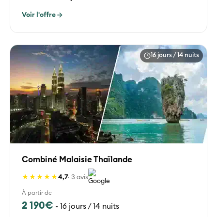
Voir l'offre
16 jours / 14 nuits
Combiné Malaisie Thaïlande
★★★★★
4,7
· 3 avis
À partir de
2 190€
-
16 jours / 14 nuits