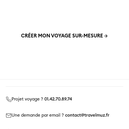
voyage qui vous ressemble vraiment – adapté à vos
envies, à votre budget, et en harmonie avec vos
valeurs.
CRÉER MON VOYAGE SUR-MESURE
01 42 70 89 74
Projet voyage ?
01.42.70.89.74
Une demande par email ?
contact@travelmuz.fr