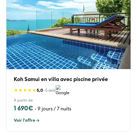
Koh Samui en villa avec piscine privée
★★★★★
5,0
· 5 avis
À partir de
1 690€
-
9 jours / 7 nuits
Voir l'offre