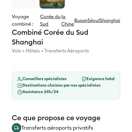
Voyage
Corée du
la
Busan
Séoul
Shanghai
combiné :
Sud
Chine
Combiné Corée du Sud
Shanghai
Vols + Hôtels + Transferts Aéroports
Conseillers spécialistes
Exigence halal
Destinations choisies par nos spécialistes
Assistance 24h/24
Ce que propose ce voyage
Transferts aéroports privatifs