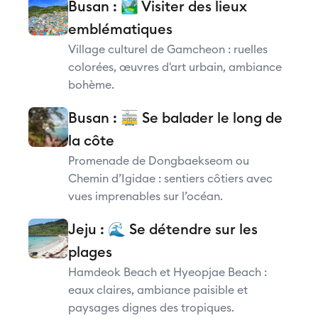
Busan : 🏞️ Visiter des lieux
emblématiques
Village culturel de Gamcheon : ruelles
colorées, œuvres d'art urbain, ambiance
bohème.
Busan : 🚋 Se balader le long de
la côte
Promenade de Dongbaekseom ou
Chemin d’Igidae : sentiers côtiers avec
vues imprenables sur l’océan.
Jeju : 🌊 Se détendre sur les
plages
Hamdeok Beach et Hyeopjae Beach :
eaux claires, ambiance paisible et
paysages dignes des tropiques.