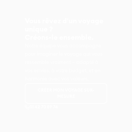
Vous rêvez d'un voyage
unique ?
Créons-le ensemble.
Notre équipe vous accompagne
pour imaginer le voyage qui vous
ressemble vraiment – adapté à
vos envies, à votre budget, et en
harmonie avec vos valeurs.
CRÉER MON VOYAGE SUR-
MESURE
01 42 70 89 74