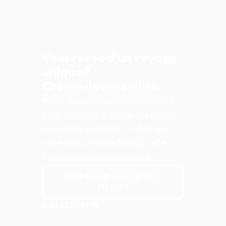
Vous rêvez d'un voyage
unique ?
Créons-le ensemble.
Notre équipe vous accompagne
pour imaginer le voyage qui vous
ressemble vraiment – adapté à
vos envies, à votre budget, et en
harmonie avec vos valeurs.
CRÉER MON VOYAGE SUR-
MESURE
01 42 70 89 74