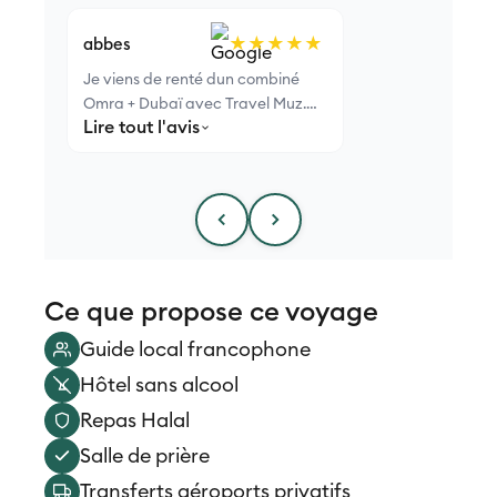
★★★★★
abbes
Je viens de renté dun combiné
Omra + Dubaï avec Travel Muz.
Lire tout l'avis
Agence très sérieuse, voyage
organisé de A à Z.
Ce que propose ce voyage
Guide local francophone
Hôtel sans alcool
Repas Halal
Salle de prière
Transferts aéroports privatifs