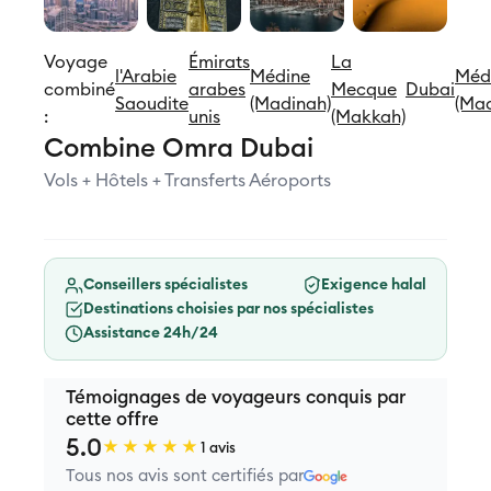
Voyage
Émirats
La
l'Arabie
Médine
Méd
combiné
arabes
Mecque
Dubai
Saoudite
(Madinah)
(Mad
:
unis
(Makkah)
Combine Omra Dubai
Vols + Hôtels + Transferts Aéroports
Conseillers spécialistes
Exigence halal
Destinations choisies par nos spécialistes
Assistance 24h/24
Témoignages de voyageurs conquis par
cette offre
5.0
★★★★★
1 avis
Tous nos avis sont certifiés par