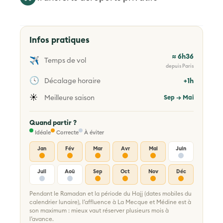
Infos pratiques
≈ 6h36
✈️
Temps de vol
depuis Paris
🕓
Décalage horaire
+1h
☀️
Meilleure saison
Sep → Mai
Quand partir ?
Idéale
Correcte
À éviter
Jan
Fév
Mar
Avr
Mai
Juin
Juil
Aoû
Sep
Oct
Nov
Déc
Pendant le Ramadan et la période du Hajj (dates mobiles du
calendrier lunaire), l’affluence à La Mecque et Médine est à
son maximum : mieux vaut réserver plusieurs mois à
l’avance.