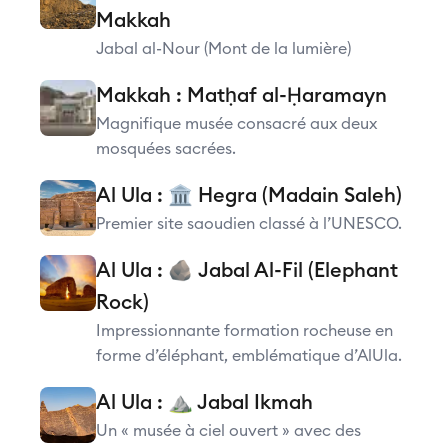
Makkah
Jabal al-Nour (Mont de la lumière)
Makkah : Matḥaf al-Ḥaramayn
Magnifique musée consacré aux deux
mosquées sacrées.
Al Ula : 🏛️ Hegra (Madain Saleh)
Premier site saoudien classé à l’UNESCO.
Al Ula : 🪨 Jabal Al-Fil (Elephant
Rock)
Impressionnante formation rocheuse en
forme d’éléphant, emblématique d’AlUla.
Al Ula : ⛰️ Jabal Ikmah
Un « musée à ciel ouvert » avec des