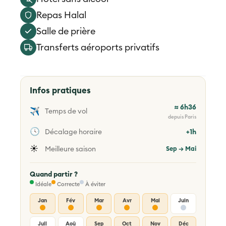
Repas Halal
Salle de prière
Transferts aéroports privatifs
Infos pratiques
≈ 6h36
✈️
Temps de vol
depuis Paris
🕓
Décalage horaire
+1h
☀️
Meilleure saison
Sep → Mai
Quand partir ?
Idéale
Correcte
À éviter
Jan
Fév
Mar
Avr
Mai
Juin
Juil
Aoû
Sep
Oct
Nov
Déc