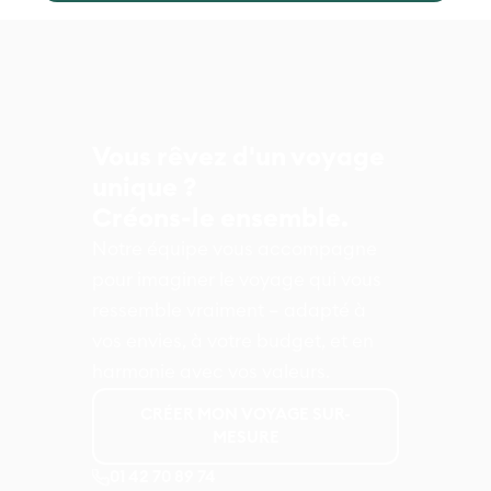
Vous rêvez d'un voyage
unique ?
Créons-le ensemble.
Notre équipe vous accompagne
pour imaginer le voyage qui vous
ressemble vraiment – adapté à
vos envies, à votre budget, et en
harmonie avec vos valeurs.
CRÉER MON VOYAGE SUR-
MESURE
01 42 70 89 74