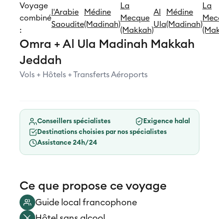
Voyage
La
La
l'Arabie
Médine
Al
Médine
combiné
Mecque
Mec
Saoudite
(Madinah)
Ula
(Madinah)
:
(Makkah)
(Mak
Omra + Al Ula Madinah Makkah
Jeddah
Vols + Hôtels + Transferts Aéroports
Conseillers spécialistes
Exigence halal
Destinations choisies par nos spécialistes
Assistance 24h/24
Ce que propose ce voyage
Guide local francophone
Hôtel sans alcool