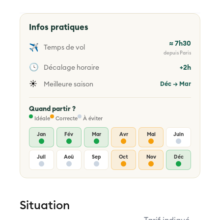
Infos pratiques
≈ 7h30
✈️
Temps de vol
depuis Paris
🕓
Décalage horaire
+2h
☀️
Meilleure saison
Déc → Mar
Quand partir ?
Idéale
Correcte
À éviter
Jan
Fév
Mar
Avr
Mai
Juin
Juil
Aoû
Sep
Oct
Nov
Déc
Situation