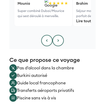
★★★★★
Mounia
Brahim
Super combiné Dubai/Maurice
Séjour magnifique
qui sest déroulé à merveille.
parfait de deux end
Lire tout l'avis
subliminaux. Person
accueillant.
Ce que propose ce voyage
Pas d'alcool dans la chambre
Burkini autorisé
Guide local francophone
Transferts aéroports privatifs
Piscine sans vis à vis