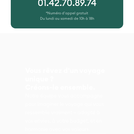
01.42.70.89.74
*Numéro d'appel gratuit
Du lundi au samedi de 10h à 18h
Vous rêvez d'un voyage
unique ?
Créons-le ensemble.
Notre équipe vous accompagne
pour imaginer le voyage qui vous
ressemble vraiment – adapté à
vos envies, à votre budget, et en
harmonie avec vos valeurs.