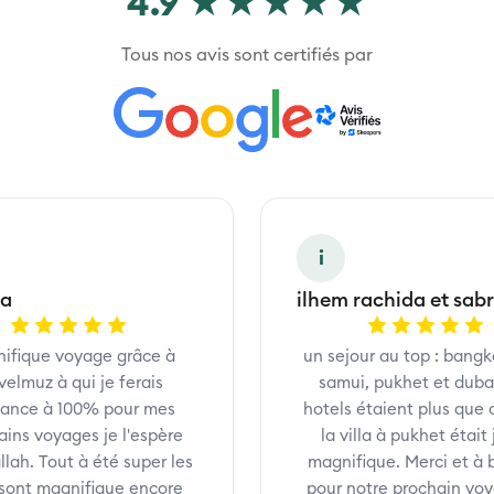
4.9 ★★★★★
Tous nos avis sont certifiés par
i
na
ilhem rachida et sab
ifique voyage grâce à
un sejour au top : bangk
velmuz à qui je ferais
samui, pukhet et dubai
iance à 100% pour mes
hotels étaient plus que 
ains voyages je l'espère
la villa à pukhet était
llah. Tout à été super les
magnifique. Merci et à 
s sont magnifique encore
pour notre prochain voya