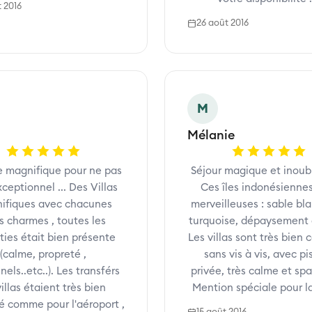
t 2016
26 août 2016
M
Mélanie
 magnifique pour ne pas
Séjour magique et inoubl
xceptionnel ... Des Villas
Ces îles indonésienne
ifiques avec chacunes
merveilleuses : sable bl
s charmes , toutes les
turquoise, dépaysement 
ties était bien présente
Les villas sont très bien 
(calme, propreté ,
sans vis à vis, avec pi
els..etc..). Les transférs
privée, très calme et sp
illas étaient très bien
Mention spéciale pour la 
é comme pour l'aéroport ,