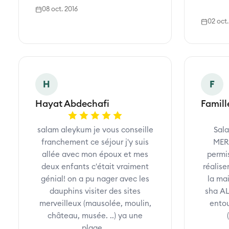
08 oct. 2016
02 oct.
H
F
Hayat Abdechafi
Famil
salam aleykum je vous conseille
Sal
franchement ce séjour j'y suis
MERC
allée avec mon époux et mes
permi
deux enfants c'était vraiment
réalise
génial! on a pu nager avec les
la ma
dauphins visiter des sites
sha AL
merveilleux (mausolée, moulin,
entou
château, musée. ..) ya une
plage...