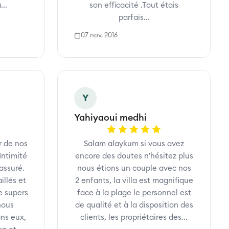
...
son efficacité .Tout étais
parfais...
07 nov. 2016
Y
Yahiyaoui medhi
r de nos
Salam alaykum si vous avez
Intimité
encore des doutes n'hésitez plus
assuré.
nous étions un couple avec nos
illés et
2 enfants, la villa est magnifique
e supers
face à la plage le personnel est
nous
de qualité et à la disposition des
ans eux,
clients, les propriétaires des...