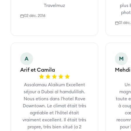
Travelmuz
plus 
phot
02 déc. 2016
01 déc.
A
M
Arif et Camila
Mehdi 
Assalamau Alaikum Excellent
Un 
séjour a Dubai al hamdulillah.
magni
Nous etions dans l'hotel Rove
toute e
Downtown. Le climat était très
à cou
agréable et l'hôtel était
cœu
vraiment excellent. Il était très
recomm
propre, très bien situé (a 2
pour 