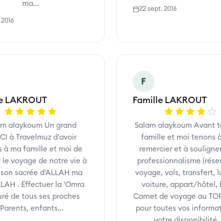
ma...
22 sept. 2016
 2016
F
le LAKROUT
Famille LAKROUT
am alaykoum Un grand
Salam alaykoum Avant t
I à Travelmuz d'avoir
famille et moi tenons 
s à ma famille et moi de
remercier et à souligne
r le voyage de notre vie à
professionnalisme (rése
ison sacrée d'ALLAH ma
voyage, vols, transfert, 
LAH . Effectuer la 'Omra
voiture, appart/hôtel, 
ré de tous ses proches
Carnet de voyage au TOP
(Parents, enfants...
pour toutes vos informat
votre disponibilité ..