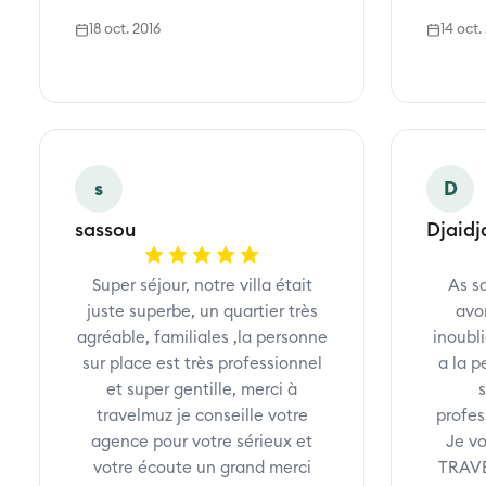
18 oct. 2016
14 oct.
s
D
sassou
Djaidj
Super séjour, notre villa était
As s
juste superbe, un quartier très
avo
agréable, familiales ,la personne
inoubli
sur place est très professionnel
a la p
et super gentille, merci à
travelmuz je conseille votre
profes
agence pour votre sérieux et
Je v
votre écoute un grand merci
TRAVE