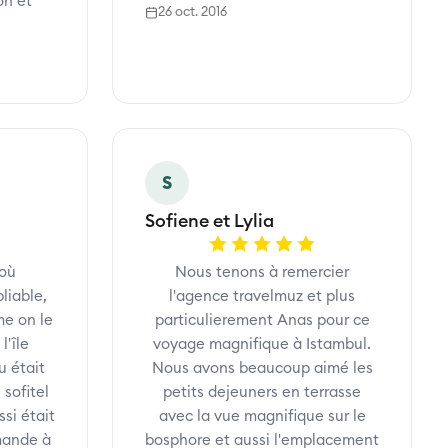
on et
26 oct. 2016
S
Sofiene et Lylia
 où
Nous tenons à remercier
liable,
l'agence travelmuz et plus
me on le
particulierement Anas pour ce
l'île
voyage magnifique à Istambul.
u était
Nous avons beaucoup aimé les
 sofitel
petits dejeuners en terrasse
si était
avec la vue magnifique sur le
mande à
bosphore et aussi l'emplacement