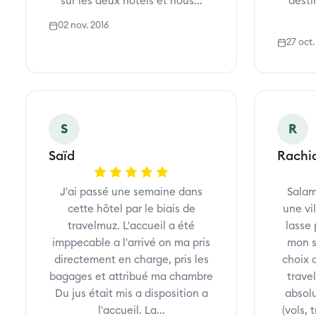
sur les deux hôtels et nous...
desti
02 nov. 2016
27 oct.
S
R
Saïd
Rachi
J'ai passé une semaine dans
Salam
cette hôtel par le biais de
une vi
travelmuz. L'accueil a été
lasse 
imppecable a l'arrivé on ma pris
mon se
directement en charge, pris les
choix 
bagages et attribué ma chambre
trave
Du jus était mis a disposition a
absol
l'accueil. La...
(vols, t