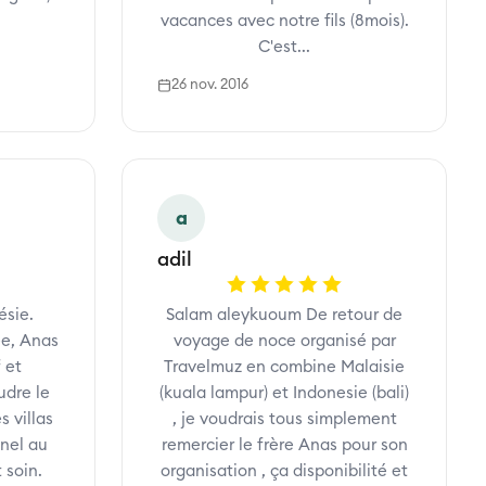
vacances avec notre fils (8mois).
C'est...
26 nov. 2016
a
adil
ésie.
Salam aleykuoum De retour de
ée, Anas
voyage de noce organisé par
 et
Travelmuz en combine Malaisie
udre le
(kuala lampur) et Indonesie (bali)
s villas
, je voudrais tous simplement
nnel au
remercier le frère Anas pour son
 soin.
organisation , ça disponibilité et