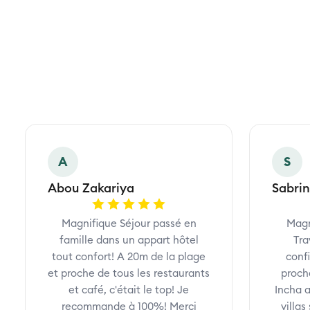
A
S
Abou Zakariya
Sabri
Magnifique Séjour passé en
Magn
famille dans un appart hôtel
Tra
tout confort! A 20m de la plage
conf
et proche de tous les restaurants
proch
et café, c'était le top! Je
Incha a
recommande à 100%! Merci
villa