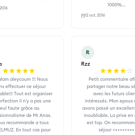
1000%...
 2016
12 oct. 2016
R
a
Rzz
alam aleycoum !!! Nous
Petit commentaire af
ns effectuer ce séjour
partager notre beau s
able!!! Tout est organiser
avec les futurs clie
erfection il n'y a pas une
intéressés. Mon epoux 
seul faute grâce au
avons passé un excellent
sionnalisme de Mr Anas.
inoubliable. La prise en
ous recommande a tous
est top. On recomman
LMUZ. En tout cas pour
séjour +++++++++