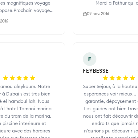
les magnifiques voyage
Merci à Fathur qui a
ropose.Prochain voyage...
09 nov. 2016
 2016
F
FEYBESSE
lamou aleykoum. Notre
Super Séjour, à la hauteu
r à Dubai s'est très bien
espérances voir mieux .. 
é el hamdoulilah. Nous
garantie, dépaysement 
 à l'hotel Tamani marina.
Les guides ont bien trava
ce du tram de la marina.
nous ont fait découvrir d
 piscine interieure et
endroits que jamais 
ieure avec des horaires
n'aurions pu découvrir s