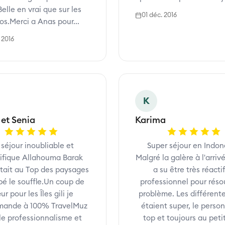
Belle en vrai que sur les
01 déc. 2016
os.Merci a Anas pour...
 2016
K
et Senia
Karima
séjour inoubliable et
Super séjour en Indon
fique Allahouma Barak
Malgré la galère à l'arriv
tait au Top des paysages
a su être très réactif
pé le souffle.Un coup de
professionnel pour réso
r pour les Îles gili je
problème. Les différente
ande à 100% TravelMuz
étaient super, le perso
le professionnalisme et
top et toujours au petit