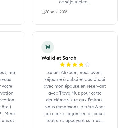
ce séjour bien...
20 sept. 2016
W
Walid et Sarah
out, ma
Salam Alikoum, nous avons
à vous
séjourné à dubai et abu dhabi
r votre
avec mon épouse en réservant
rvation
avec TravelMuz pour cette
location
deuxième visite aux Émirats.
hôtel)
Nous remercions le frère Anas
 ! Merci
qui nous a organiser ce circuit
ions et
tout en s appuyant sur nos...
..