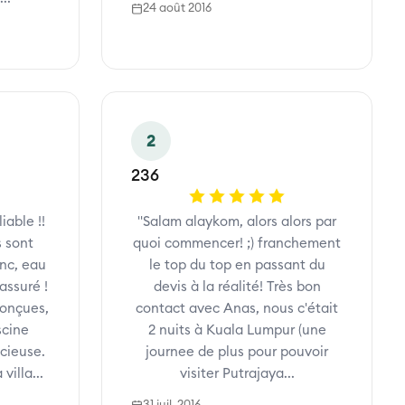
24 août 2016
2
236
iable !!
"Salam alaykom, alors alors par
s sont
quoi commencer! ;) franchement
anc, eau
le top du top en passant du
assuré !
devis à la réalité! Très bon
conçues,
contact avec Anas, nous c'était
scine
2 nuits à Kuala Lumpur (une
acieuse.
journee de plus pour pouvoir
villa...
visiter Putrajaya...