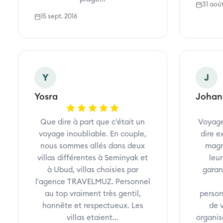
31 aoû
15 sept. 2016
Y
J
Yosra
Johan
Que dire à part que c'était un
Voyage
voyage inoubliable. En couple,
dire e
nous sommes allés dans deux
magn
villas différentes à Seminyak et
leur
à Ubud, villas choisies par
garan
l'agence TRAVELMUZ. Personnel
au top vraiment très gentil,
personn
honnête et respectueux. Les
de v
villas etaient...
organis