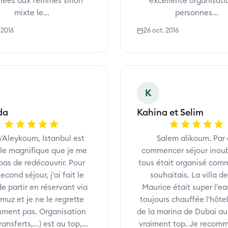
nées aux femmes sinon
excellente organisati
mixte le...
personnes...
 2016
26 oct. 2016
K
da
Kahina et Selim
'Aleykoum, Istanbul est
Salem alikoum. Par
lle magnifique que je me
commencer séjour inoub
pas de redécouvrir. Pour
tous était organisé com
cond séjour, j'ai fait le
souhaitais. La villa de 
de partir en réservant via
Maurice était super l'ea
lmuz et je ne le regrette
toujours chauffée l'hôtel
ument pas. Organisation
de la marina de Dubai aus
ransferts,...) est au top,...
vraiment top. Je recom