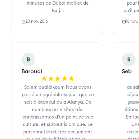
minutes de Dubai mall et de
pour 
Burj...
qu'il p
23 nov. 2016
18 nov.
B
S
Baroudi
Seb
Salem oualaikoum Nous avons
as sa
passé un agréable Sejour, que ce
séjou
soit à Istanbul ou a Alanya. De
pass
nombreuses visites très
étions
enrichissantes d'un point de vue
En fa
culturel et surtout islamique. Le
Une
personnel était très accueillant
exter